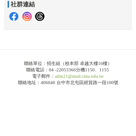
社群連結
114學年度大學繁星推薦共通事項說明及校系分則
網路招生系統
錄取榜單
Q&A
大學申請入學
聯絡單位：招生組（校本部 卓越大樓10樓）
聯絡電話：04 -22053366分機1150、1155
招生公告
電子郵件：
adm21@mail.cmu.edu.tw
聯絡地址：406040 台中市北屯區經貿路一段100號
簡章下載
114學年度大學申請入學共通事項說明及校系分則
網路招生系統
錄取榜單
Q&A