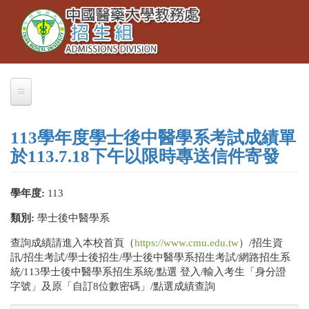
Toggle
移
navigation
至
主
內
容
關於我們
113學年度學士後中醫學系考試成績單
業務職掌
於113.7.18下午以限時專送信件寄發
聯絡本組
學年度:
113
交通資訊
類別:
學士後中醫學系
大學部招生
查詢成績請進入本校首頁（
https://www.cmu.edu.tw
）/招生資
訊/招生考試/學士後招生/學士後中醫學系招生考試/網路招生系
大學繁星推薦
統/113學士後中醫學系招生系統/點選 登入/輸入考生「身分證
招生公告
字號」及原「自訂8位數密碼」/點選成績查詢
簡章下載