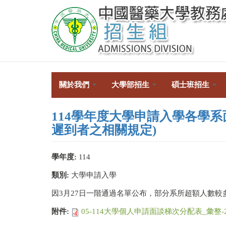
移
至
主
內
容
關於我們
大學部招生
碩士班招生
114學年度大學申請入學各學
遲到者之相關規定)
學年度:
114
類別:
大學申請入學
因3月27日一階通過名單公布，部分系所超額人數
附件:
05-114大學個人申請面談梯次分配表_彙整-2025