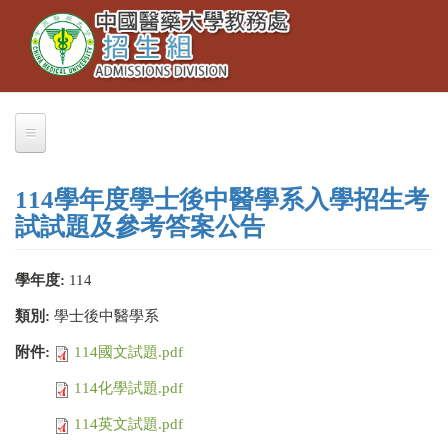
Toggle
移
navigation
至
主
內
容
關於我們
114學年度學士後中醫學系入學招生考
業務職掌
試試題及參考答案公告
聯絡本組
學年度:
114
交通資訊
類別:
學士後中醫學系
大學部招生
附件:
114國文試題.pdf
大學繁星推薦
114化學試題.pdf
招生公告
114英文試題.pdf
簡章下載