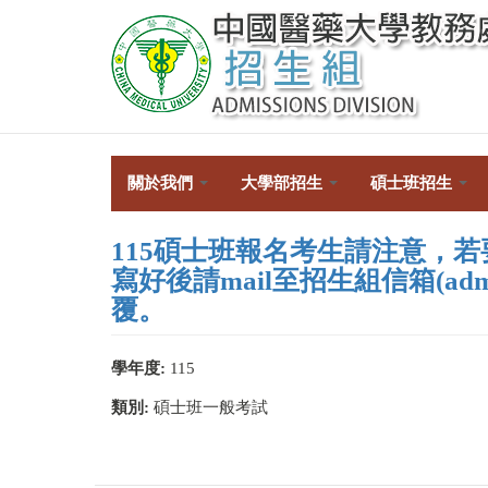
移
至
主
內
容
關於我們
大學部招生
碩士班招生
115碩士班報名考生請注意，
寫好後請mail至招生組信箱(adm21
覆。
學年度:
115
類別:
碩士班一般考試