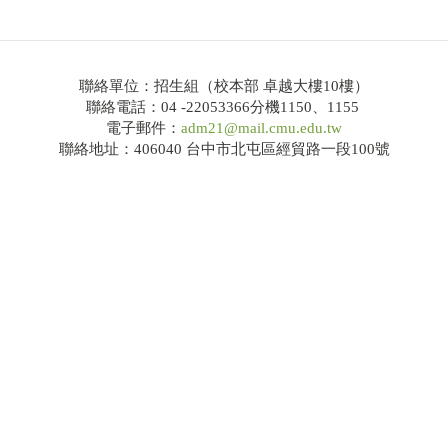
114學年度大學繁星推薦共通事項說明及校系分則
網路招生系統
聯絡單位：招生組（校本部 卓越大樓10樓）
聯絡電話：04 -22053366分機1150、1155
錄取榜單
電子郵件：
adm21@mail.cmu.edu.tw
聯絡地址：406040 台中市北屯區經貿路一段100號
Q&A
大學申請入學
招生公告
簡章下載
114學年度大學申請入學共通事項說明及校系分則
網路招生系統
錄取榜單
Q&A