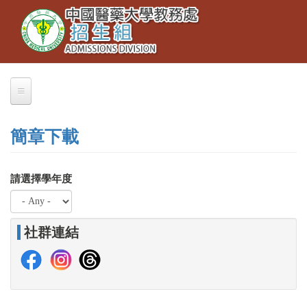
Toggle
移
navigation
至
主
內
容
關於我們
簡章下載
業務職掌
聯絡本組
請選擇學年度
交通資訊
大學部招生
社群連結
大學繁星推薦
招生公告
簡章下載