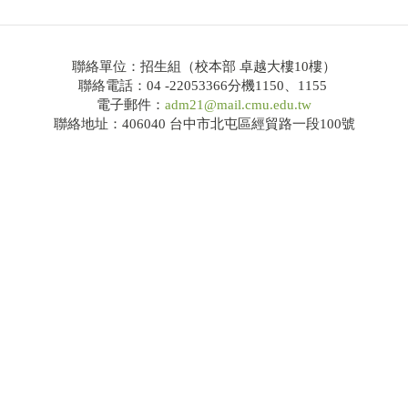
114學年度大學繁星推薦共通事項說明及校系分則
聯絡單位：招生組（校本部 卓越大樓10樓）
網路招生系統
聯絡電話：04 -22053366分機1150、1155
電子郵件：
adm21@mail.cmu.edu.tw
錄取榜單
聯絡地址：406040 台中市北屯區經貿路一段100號
Q&A
大學申請入學
招生公告
簡章下載
114學年度大學申請入學共通事項說明及校系分則
網路招生系統
錄取榜單
Q&A