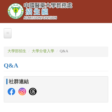
Toggle
移
navigation
至
主
內
容
關於我們
大學部招生
大學分發入學
Q&A
業務職掌
聯絡本組
Q&A
交通資訊
社群連結
大學部招生
大學繁星推薦
招生公告
簡章下載