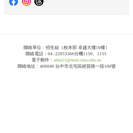
114學年度大學繁星推薦共通事項說明及校系分則
網路招生系統
錄取榜單
Q&A
聯絡單位：招生組（校本部 卓越大樓10樓）
聯絡電話：04 -22053366分機1150、1155
電子郵件：
adm21@mail.cmu.edu.tw
大學申請入學
聯絡地址：406040 台中市北屯區經貿路一段100號
招生公告
簡章下載
114學年度大學申請入學共通事項說明及校系分則
網路招生系統
錄取榜單
Q&A