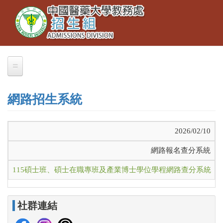
Toggle
移
navigation
至
主
內
容
關於我們
網路招生系統
業務職掌
聯絡本組
2026/02/10
交通資訊
網路報名查分系統
大學部招生
115碩士班、碩士在職專班及產業博士學位學程網路查分系統
大學繁星推薦
招生公告
社群連結
簡章下載