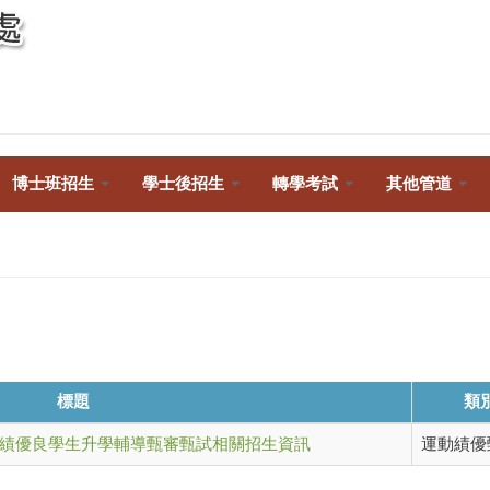
Toggle
navigation
博士班招生
學士後招生
轉學考試
其他管道
標題
類
成績優良學生升學輔導甄審甄試相關招生資訊
運動績優