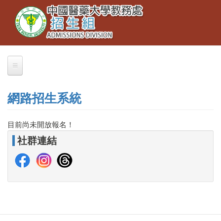
Toggle
移
navigation
至
主
內
容
關於我們
網路招生系統
業務職掌
聯絡本組
目前尚未開放報名！
社群連結
交通資訊
大學部招生
大學繁星推薦
招生公告
簡章下載