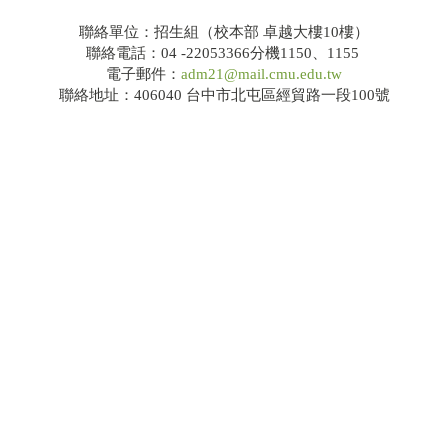
114學年度大學繁星推薦共通事項說明及校系分則
聯絡單位：招生組（校本部 卓越大樓10樓）
聯絡電話：04 -22053366分機1150、1155
電子郵件：
adm21@mail.cmu.edu.tw
網路招生系統
聯絡地址：406040 台中市北屯區經貿路一段100號
錄取榜單
Q&A
大學申請入學
招生公告
簡章下載
114學年度大學申請入學共通事項說明及校系分則
網路招生系統
錄取榜單
Q&A