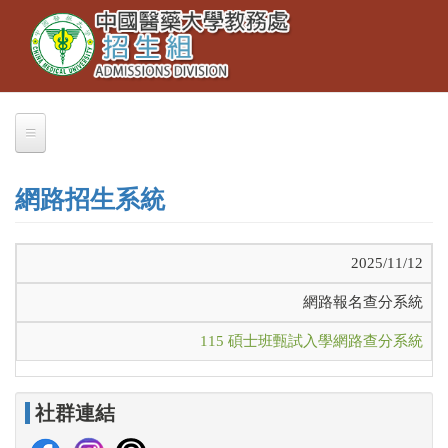
Toggle
移
navigation
至
主
內
容
關於我們
網路招生系統
業務職掌
聯絡本組
2025/11/12
交通資訊
網路報名查分系統
大學部招生
115 碩士班甄試入學網路查分系統
大學繁星推薦
招生公告
社群連結
簡章下載