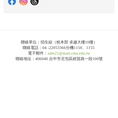
114學年度大學繁星推薦共通事項說明及校系分則
網路招生系統
錄取榜單
Q&A
聯絡單位：招生組（校本部 卓越大樓10樓）
聯絡電話：04 -22053366分機1150、1155
電子郵件：
adm21@mail.cmu.edu.tw
大學申請入學
聯絡地址：406040 台中市北屯區經貿路一段100號
招生公告
簡章下載
114學年度大學申請入學共通事項說明及校系分則
網路招生系統
錄取榜單
Q&A