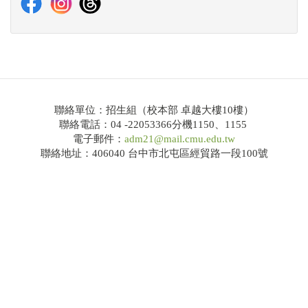
114學年度大學繁星推薦共通事項說明及校系分則
網路招生系統
錄取榜單
Q&A
聯絡單位：招生組（校本部 卓越大樓10樓）
聯絡電話：04 -22053366分機1150、1155
電子郵件：
adm21@mail.cmu.edu.tw
大學申請入學
聯絡地址：406040 台中市北屯區經貿路一段100號
招生公告
簡章下載
114學年度大學申請入學共通事項說明及校系分則
網路招生系統
錄取榜單
Q&A