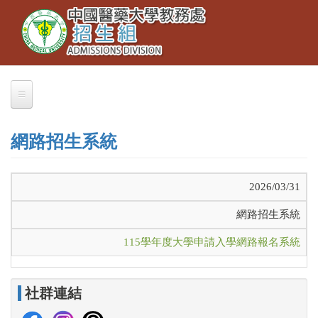
Toggle
移
navigation
至
主
內
容
關於我們
網路招生系統
業務職掌
聯絡本組
2026/03/31
交通資訊
網路招生系統
大學部招生
115學年度大學申請入學網路報名系統
大學繁星推薦
招生公告
社群連結
簡章下載