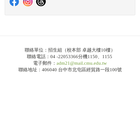
114學年度大學繁星推薦共通事項說明及校系分則
網路招生系統
錄取榜單
Q&A
聯絡單位：招生組（校本部 卓越大樓10樓）
聯絡電話：04 -22053366分機1150、1155
電子郵件：
adm21@mail.cmu.edu.tw
大學申請入學
聯絡地址：406040 台中市北屯區經貿路一段100號
招生公告
簡章下載
114學年度大學申請入學共通事項說明及校系分則
網路招生系統
錄取榜單
Q&A