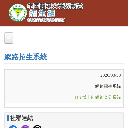
Toggle
移
navigation
至
主
內
容
關於我們
網路招生系統
業務職掌
聯絡本組
2026/03/30
交通資訊
網路招生系統
大學部招生
115 博士班網路查分系統
大學繁星推薦
招生公告
社群連結
簡章下載