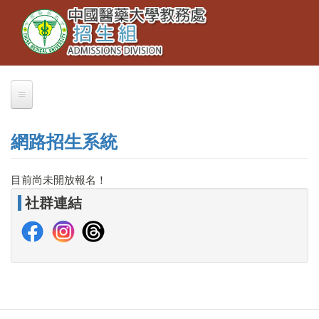
Toggle
移
navigation
至
主
內
容
關於我們
網路招生系統
業務職掌
聯絡本組
目前尚未開放報名！
社群連結
交通資訊
大學部招生
大學繁星推薦
招生公告
簡章下載