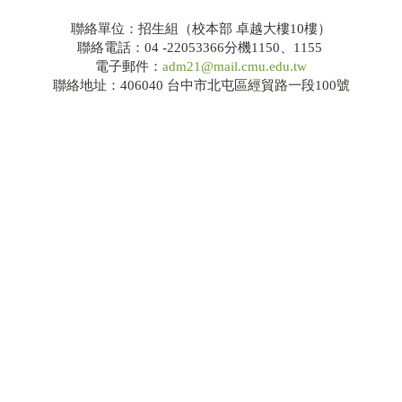
114學年度大學繁星推薦共通事項說明及校系分則
聯絡單位：招生組（校本部 卓越大樓10樓）
聯絡電話：04 -22053366分機1150、1155
電子郵件：
adm21@mail.cmu.edu.tw
網路招生系統
聯絡地址：406040 台中市北屯區經貿路一段100號
錄取榜單
Q&A
大學申請入學
招生公告
簡章下載
114學年度大學申請入學共通事項說明及校系分則
網路招生系統
錄取榜單
Q&A