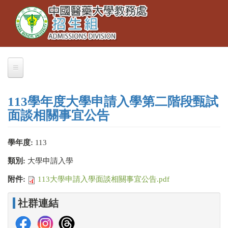
Toggle
移
navigation
至
主
內
容
關於我們
113學年度大學申請入學第二階段甄試
業務職掌
面談相關事宜公告
聯絡本組
學年度:
113
交通資訊
類別:
大學申請入學
大學部招生
附件:
113大學申請入學面談相關事宜公告.pdf
大學繁星推薦
社群連結
招生公告
簡章下載