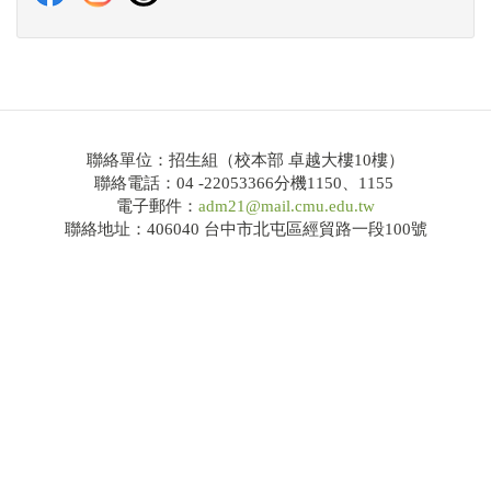
114學年度大學繁星推薦共通事項說明及校系分則
網路招生系統
錄取榜單
聯絡單位：招生組（校本部 卓越大樓10樓）
Q&A
聯絡電話：04 -22053366分機1150、1155
電子郵件：
adm21@mail.cmu.edu.tw
大學申請入學
聯絡地址：406040 台中市北屯區經貿路一段100號
招生公告
簡章下載
114學年度大學申請入學共通事項說明及校系分則
網路招生系統
錄取榜單
Q&A