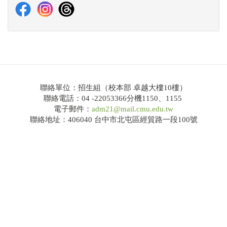
114學年度大學繁星推薦共通事項說明及校系分則
網路招生系統
錄取榜單
Q&A
聯絡單位：招生組（校本部 卓越大樓10樓）
聯絡電話：04 -22053366分機1150、1155
大學申請入學
電子郵件：
adm21@mail.cmu.edu.tw
聯絡地址：406040 台中市北屯區經貿路一段100號
招生公告
簡章下載
114學年度大學申請入學共通事項說明及校系分則
網路招生系統
錄取榜單
Q&A