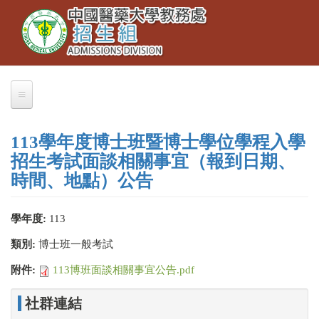
Toggle
移
navigation
至
主
內
容
關於我們
113學年度博士班暨博士學位學程入學
業務職掌
招生考試面談相關事宜（報到日期、
聯絡本組
時間、地點）公告
交通資訊
學年度:
113
大學部招生
類別:
博士班一般考試
大學繁星推薦
附件:
113博班面談相關事宜公告.pdf
招生公告
社群連結
簡章下載