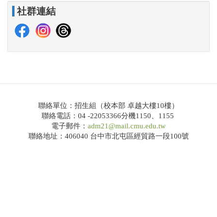
社群連結
114學年度大學繁星推薦共通事項說明及校系分則
網路招生系統
錄取榜單
Q&A
大學申請入學
聯絡單位：招生組（校本部 卓越大樓10樓）
聯絡電話：04 -22053366分機1150、1155
招生公告
電子郵件：
adm21@mail.cmu.edu.tw
簡章下載
聯絡地址：406040 台中市北屯區經貿路一段100號
114學年度大學申請入學共通事項說明及校系分則
網路招生系統
錄取榜單
Q&A