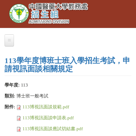
Toggle
移
navigation
至
主
內
容
關於我們
113學年度博班士班入學招生考試，申
業務職掌
請視訊面談相關規定
聯絡本組
學年度:
113
交通資訊
類別:
博士班一般考試
大學部招生
附件:
113博視訊面談規範.pdf
大學繁星推薦
113博視訊面談申請表.pdf
招生公告
113博視訊面談應試切結書.pdf
簡章下載